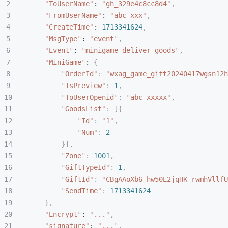
    "
ToUserName
"
: 
"
gh_329e4c8cc8d4
"
,
    "
FromUserName
"
: 
"
abc_xxx
"
,
    "
CreateTime
"
: 
1713341624
,
    "
MsgType
"
: 
"
event
"
,
    "
Event
"
: 
"
minigame_deliver_goods
"
,
    "
MiniGame
"
: 
{
        "
OrderId
"
:
 "
wxag_game_gift20240417wgsn12h
        "
IsPreview
"
:
 1
,
        "
ToUserOpenid
"
:
 "
abc_xxxxx
"
,
        "
GoodsList
"
:
 [{
            "
Id
"
:
 "
1
"
,
            "
Num
"
:
 2
        }],
        "
Zone
"
:
 1001
,
        "
GiftTypeId
"
:
 1
,
        "
GiftId
"
:
 "
CBgAAoXb6-hw50E2jqHK-rwmhVllfU
        "
SendTime
"
:
 1713341624
    },
    "
Encrypt
"
: 
"
...
"
,
    "
signature
"
: 
"
...
"
,