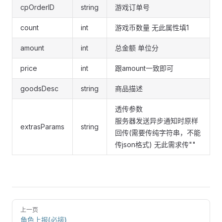
cpOrderID
string
游戏订单号
count
int
游戏币数量 无此属性填1
amount
int
总金额 单位分
price
int
跟amount一致即可
goodsDesc
string
商品描述
透传参数
服务器发送异步通知时原样
extrasParams
string
回传(需要传纯字符串，不能
传json格式) 无此需求传""
上一页
角色上报(必接)