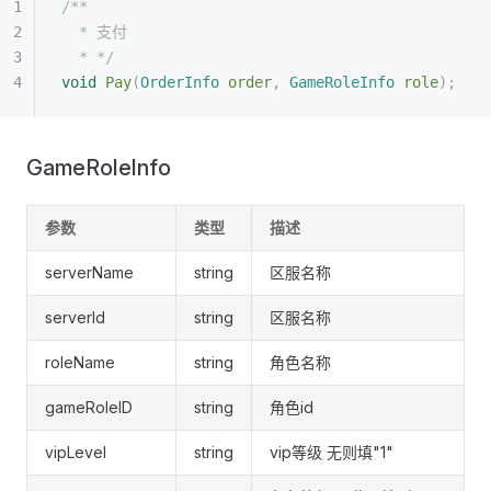
/**
  * 支付
  * */
void
 Pay
(
OrderInfo
 order
,
 GameRoleInfo
 role
);
GameRoleInfo
参数
类型
描述
serverName
string
区服名称
serverId
string
区服名称
roleName
string
角色名称
gameRoleID
string
角色id
vipLevel
string
vip等级 无则填"1"