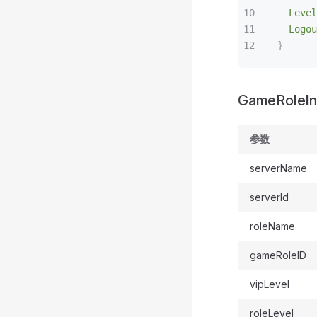
  Level
  Logou
}
GameRoleIn
参数
serverName
serverId
roleName
gameRoleID
vipLevel
roleLevel