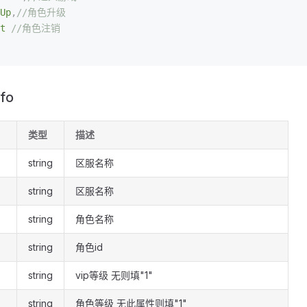
Up
,
//角色升级
t
 //角色注销
fo
类型
描述
string
区服名称
string
区服名称
string
角色名称
string
角色id
string
vip等级 无则填"1"
string
角色等级 无此属性则填"1"