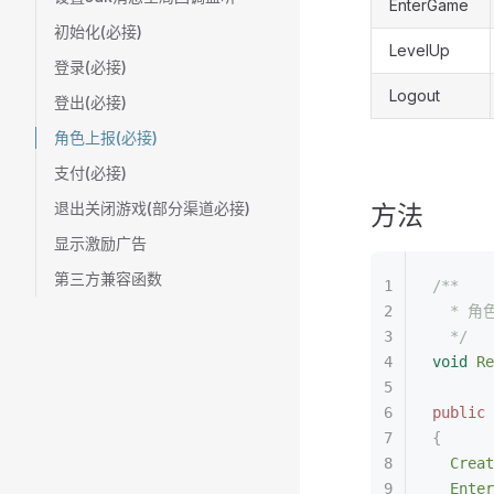
EnterGame
初始化(必接)
LevelUp
登录(必接)
Logout
登出(必接)
角色上报(必接)
支付(必接)
退出关闭游戏(部分渠道必接)
方法
显示激励广告
第三方兼容函数
/**
  * 角
  */
void
 Re
public
 
{
  Creat
  Enter