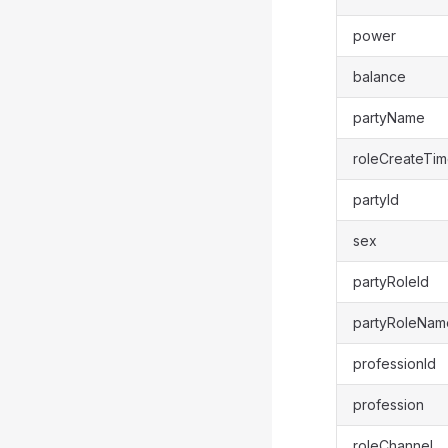
power
balance
partyName
roleCreateTi
partyId
sex
partyRoleId
partyRoleNam
professionId
profession
roleChannel