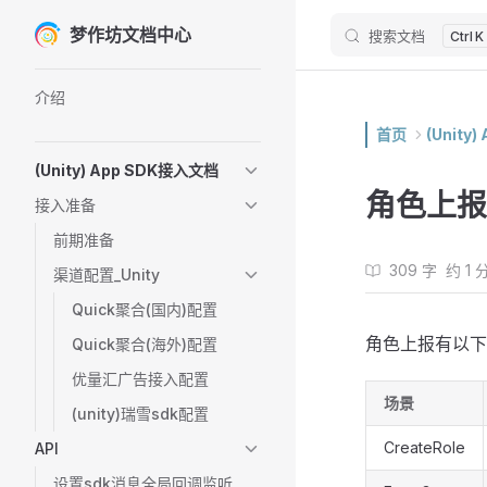
梦作坊文档中心
搜索文档
Skip to content
K
Sidebar Navigation
介绍
首页
(Unity
(Unity) App SDK接入文档
角色上报
接入准备
前期准备
309 字
约 1 
渠道配置_Unity
Quick聚合(国内)配置
角色上报有以下
Quick聚合(海外)配置
优量汇广告接入配置
场景
(unity)瑞雪sdk配置
CreateRole
API
设置sdk消息全局回调监听