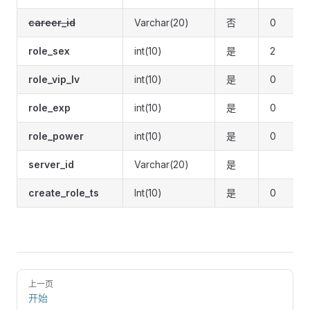
career_id
Varchar(20)
否
0
role_sex
int(10)
是
2
role_vip_lv
int(10)
是
0
role_exp
int(10)
是
0
role_power
int(10)
是
0
server_id
Varchar(20)
是
create_role_ts
Int(10)
是
0
上一页
开始