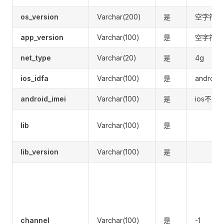
os_version
Varchar(200)
是
空字符串
app_version
Varchar(100)
是
空字符串
net_type
Varchar(20)
是
4g
ios_idfa
Varchar(100)
是
androi
android_imei
Varchar(100)
是
ios不用
lib
Varchar(100)
是
lib_version
Varchar(100)
是
channel
Varchar(100)
是
-1