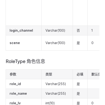
login_channel
Varchar(100)
否
1
scene
Varchar(100)
是
0
RoleType 角色信息
参数
类型
必填
默认值
role_id
Varchar(255)
是
role_name
Varchar(255)
是
role_lv
int(10)
是
0