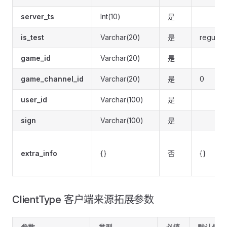
server_ts
Int(10)
是
is_test
Varchar(20)
是
regular
game_id
Varchar(20)
是
game_channel_id
Varchar(20)
是
0
user_id
Varchar(100)
是
sign
Varchar(100)
是
extra_info
{}
否
{}
ClientType 客户端来源拓展参数